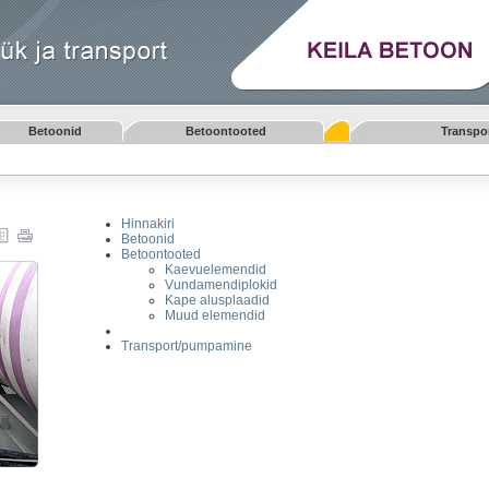
Betoonid
Betoontooted
Transpo
Hinnakiri
Betoonid
Betoontooted
Kaevuelemendid
Vundamendiplokid
Kape alusplaadid
Muud elemendid
Transport/pumpamine