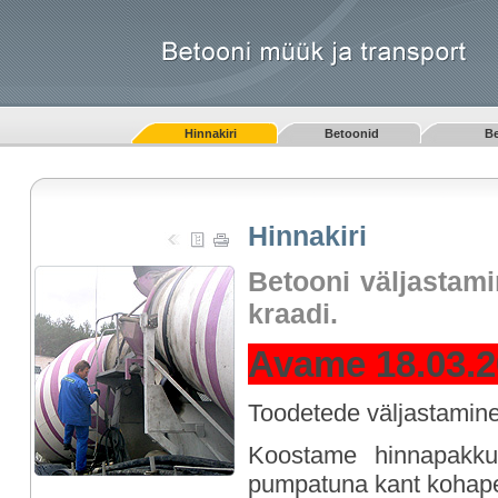
Hinnakiri
Betoonid
B
Hinnakiri
Betooni väljastami
kraadi.
Avame 18.03.2
Toodetede väljastamine t
Koostame hinnapakkum
pumpatuna kant kohape