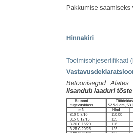
Pakkumise saamiseks v
Hinnakiri
Tootmisohjesertifikaat (
Vastavusdeklaratsio
Betoonisegud Alates
lisandub laaduri tõste
Betooni
Töödeldav
tugevusklass
S2 5-9 cm, S3
m3
Hind
H
B10 C 8/10
110,00
1
B15 C 12/15
115
1
B-20 C 16/20
118
1
B-25 C 20/25
125