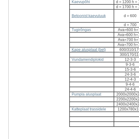
Kaevupõhi
d = 1200 h =
d = 1700 h =
Betoonist kaevuluuk
d = 600
d = 700
Tugirõngas
Ava=600 h=
Ava=600 h=
Ava=700 h=
Ava=700 h=
Kape alusplaat (bet)
600/310/17
300/170/11
Vundamendiplokid
12-3-3
9-3-6
15-3-6
24-3-6
12-4-3
9-4-6
24-4-6
Pumpla alusplaat
2000x2000x
2200x2200x
2400x2400x
Katteplaat trassidele
1200x780x1