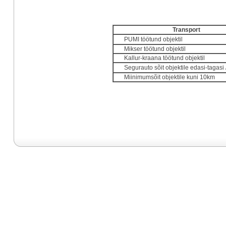
Transport
PUMI töötund objektil
Mikser töötund objektil
Kallur-kraana töötund objektil
Segurauto sõit objektile edasi-tagasi 
Miinimumsõit objektile kuni 10km