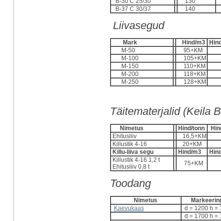
B-30 C 25/30
130
1
B-37 C 30/37
140
1
Liivasegud
Mark
.
Hind/m3
Hin
M-50
95+KM
M-100
105+KM
M-150
110+KM
M-200
118+KM
M-250
128+KM
Täitematerjalid (Keila 
Nimetus
Hind/tonn
Hin
Ehitusliiv
16,5+KM
Killustik 4-16
20+KM
Killu-liiva segu
Hind/m3
Hin
Killustik 4-16 1,2 t
75+KM
Ehitusliiv 0,8 t
Toodang
Nimetus
Markeerin
Kaevukaas
d = 1200 h =
d = 1700 h =